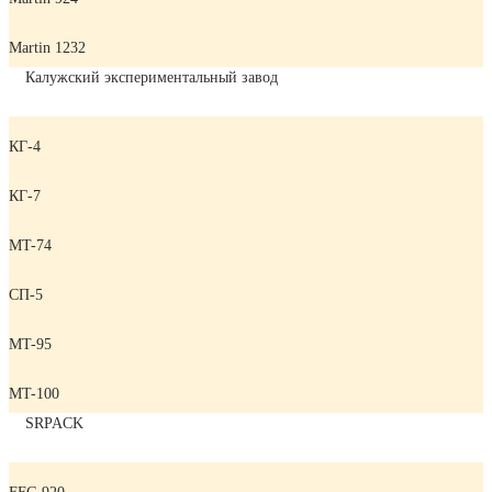
Martin 1232
Калужский экспериментальный завод
КГ-4
КГ-7
MT-74
СП-5
MT-95
MT-100
SRPACK