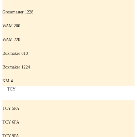
Grossmaster 1228
WAM 200
WAM 220
Boxmaker 818
Boxmaker 1224
KM-4
TCY
TCY 5PA
TCY 6PA
TCY 9РА