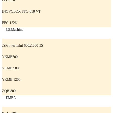
FFG 920
INOVOBOX FFG-618 VT
FFG 1226
J.S.Machine
JSPrinter-mini 600x1800-3S
YKMB700
YKMB 900
YKMB 1200
ZQB-800
EMBA