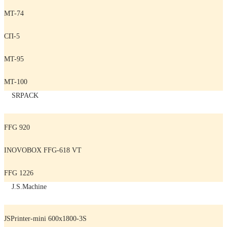
MT-74
СП-5
MT-95
MT-100
SRPACK
FFG 920
INOVOBOX FFG-618 VT
FFG 1226
J.S.Machine
JSPrinter-mini 600x1800-3S