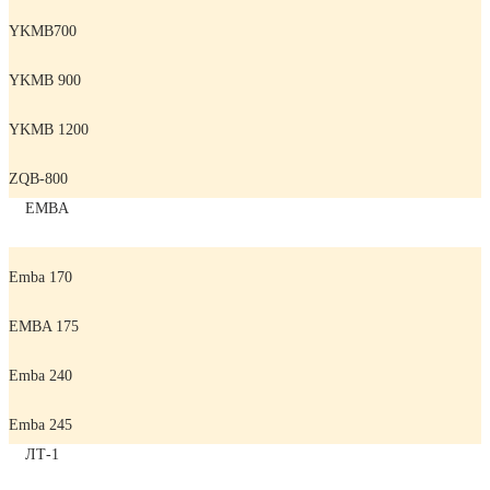
YKMB700
YKMB 900
YKMB 1200
ZQB-800
EMBA
Emba 170
EMBA 175
Emba 240
Emba 245
ЛТ-1