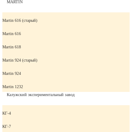
MARTIN
Martin 616 (старый)
Martin 616
Martin 618
Martin 924 (старый)
Martin 924
Martin 1232
Калужский экспериментальный завод
КГ-4
КГ-7