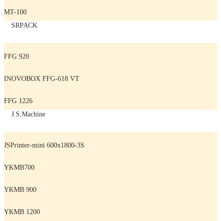
MT-100
SRPACK
FFG 920
INOVOBOX FFG-618 VT
FFG 1226
J.S.Machine
JSPrinter-mini 600x1800-3S
YKMB700
YKMB 900
YKMB 1200