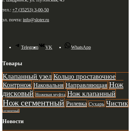
тел.:
+7 (35253) 3-00-50
эл. почта:
info@sloter.ru
Telegram
VK
WhatsApp
Товары
Клапанный узел
Кольцо проставочное
Нож
Контрнож
Направляющая
Наковальня
дисковый
Нож клапанный
Ножевая муфта
Нож сегментный
Чистик
Рилевка
Сухарь
сегментный
Новости