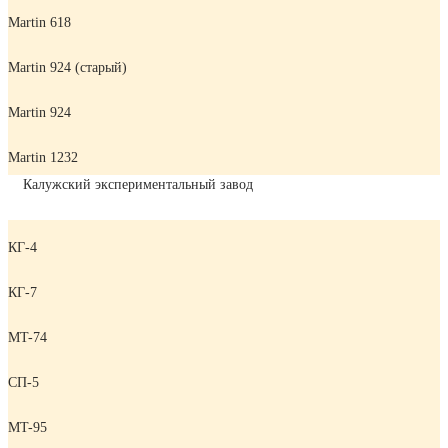
Martin 618
Martin 924 (старый)
Martin 924
Martin 1232
Калужский экспериментальный завод
КГ-4
КГ-7
MT-74
СП-5
MT-95